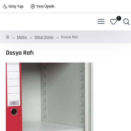
Giriş Yap
Yeni Üyelik
0
h
Marka
Metal Dolap
Dosya Rafı
o
m
Dosya Rafı
e