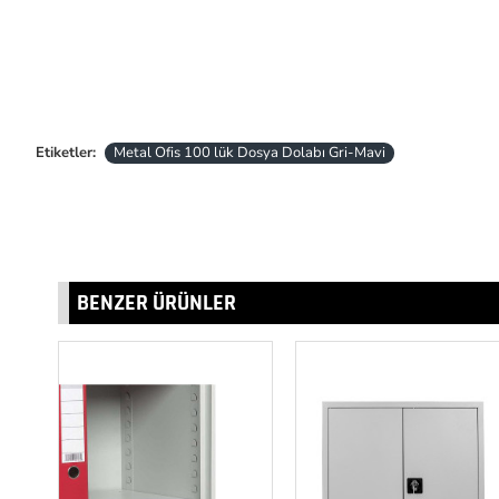
Etiketler:
Metal Ofis 100 lük Dosya Dolabı Gri-Mavi
BENZER ÜRÜNLER