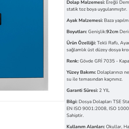
Dolap Malzemesi:
Ereğli Demi
statik toz boya uygulanmıştır.
Ayak Malzemesi:
Baza yapılmı
Boyutları:
Genişlik:
92cm
Deri
Ürün Özelliği:
Tekli Raflı, Aya
sağlamlık üst düzey dosya krom
Renk:
Gövde GRİ 7035 - Kap
Yüzey Bakımı:
Dolaplarınızı ne
su ile temasından kaçınınız.
Garanti Süresi:
2 YIL
Bilgi:
Dosya Dolapları TSE Sta
EN ISO 9001:2008, ISO 10002:
Sahiptir.
Kullanım Alanları:
Okullar, Has