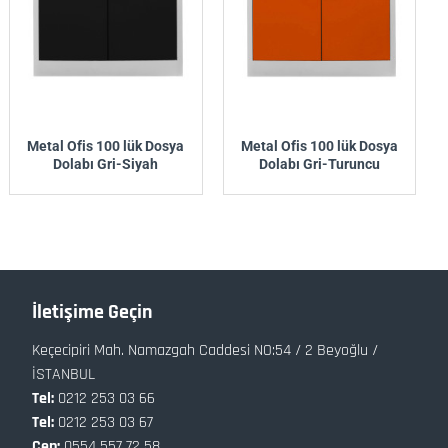
Metal Ofis 100 lük Dosya
Metal Ofis 100 lük Dosya
Dolabı Gri-Siyah
Dolabı Gri-Turuncu
İletişime Geçin
Keçecipiri Mah. Namazgah Caddesi NO:54 / 2 Beyoğlu /
İSTANBUL
Tel:
0212 253 03 66
Tel:
0212 253 03 67
Cep:
0554 557 72 58