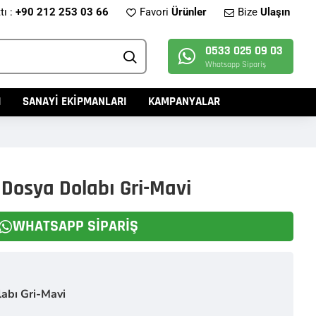
tı :
+90 212 253 03 66
Favori
Ürünler
Bize
Ulaşın
0533 025 09 03
Whatsapp Sipariş
I
SANAYİ EKİPMANLARI
KAMPANYALAR
 Dosya Dolabı Gri-Mavi
WHATSAPP SIPARIŞ
abı Gri-Mavi