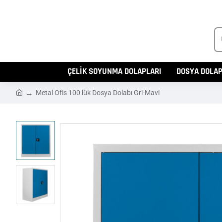
Ü
Ar
ÇELİK SOYUNMA DOLAPLARI
DOSYA DOLAP
h
Metal Ofis 100 lük Dosya Dolabı Gri-Mavi
o
m
e