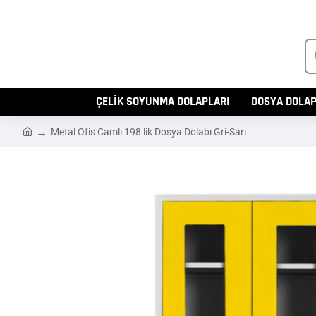
Ü
Ar
ÇELİK SOYUNMA DOLAPLARI
DOSYA DOLAP
h
Metal Ofis Camlı 198 lik Dosya Dolabı Gri-Sarı
o
m
e