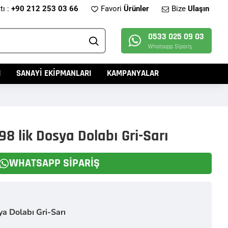
tı :
+90 212 253 03 66
Favori
Ürünler
Bize
Ulaşın
0533 025 09 03
Whatsapp Sipariş
I
SANAYİ EKİPMANLARI
KAMPANYALAR
98 lik Dosya Dolabı Gri-Sarı
WHATSAPP SIPARIŞ
ya Dolabı Gri-Sarı