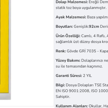
Dolap Malzemesi:
Ereğli Demi
statik toz boya uygulanmıştır.
Ayak Malzemesi:
Baza yapılmı
Boyutları:
Genişlik:
92cm
Deri
Ürün Özelliği:
Camlı, 4 Raflı, 
sağlamlık üst düzey dosya krom
Renk:
Gövde GRİ 7035 - Kap
Yüzey Bakımı:
Dolaplarınızı ne
su ile temasından kaçınınız.
Garanti Süresi:
2 YIL
Bilgi:
Dosya Dolapları TSE Sta
EN ISO 9001:2008, ISO 10002:
Sahiptir.
Kullanım Alanları:
Okullar, Has