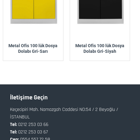
Metal Ofis 100 lük Dosya
Metal Ofis 100 lük Dosya
Dolabı Gri-Sarı
Dolabı Gri-Siyah
İletişime Geçin
Keçecipiri Mah. Namazgah Caddesi NO:54 / 2 Beyoğlu /
İSTANBUL
Tel:
0212 253 03 66
Tel:
0212 253 03 67
Cep:
0554 557 72 58