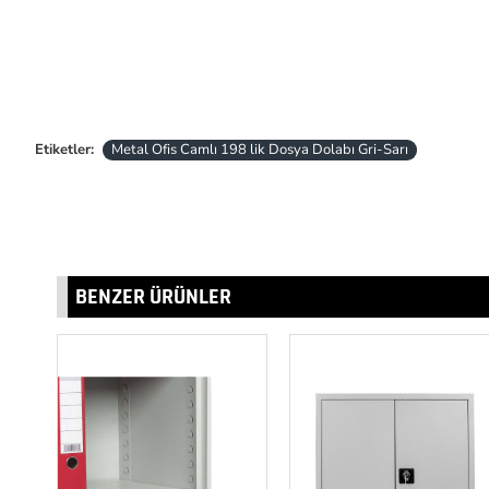
Etiketler:
Metal Ofis Camlı 198 lik Dosya Dolabı Gri-Sarı
BENZER ÜRÜNLER